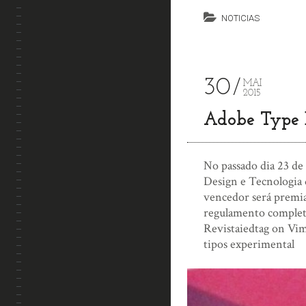
NOTICIAS
30
MAI
2015
Adobe Type 
No passado dia 23 de
Design e Tecnologia d
vencedor será premi
regulamento comple
Revistaiedtag on Vim
tipos experimental