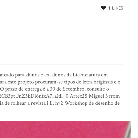
1
LIKES
ançado para alunos e ex-alunos da Licenciatura em
a este projeto procuram-se tipos de letra originais e o
razo de entrega é a 30 de Setembro, consulte o
eECB3ptUnZ3kDi6nfxA7_a?dl=0 Artec25 Miguel 3 from
a de folhear a revista i.E. nº2 Workshop de desenho de