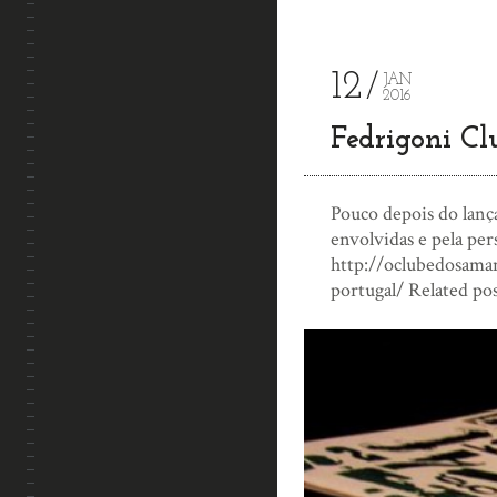
12
JAN
2016
Fedrigoni Cl
Pouco depois do lança
envolvidas e pela per
http://oclubedosaman
portugal/ Related po