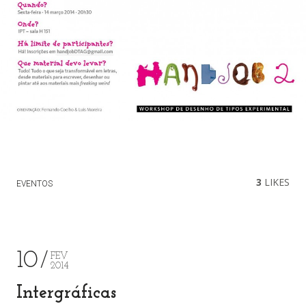
3
LIKES
EVENTOS
10
FEV
2014
Intergráficas