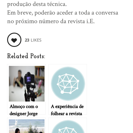
produção desta técnica.
Em breve, poderão aceder a toda a conversa
no próximo número da revista i.E.
23
LIKES
Related Posts:
Almoço com o
A experiência de
designer Jorge
folhear a revista
Silva
i.E. nº2