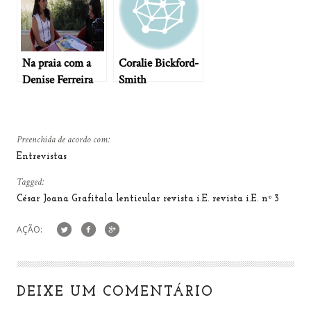
Na praia com a
Coralie Bickford-
Denise Ferreira
Smith
Preenchida de acordo com:
Entrevistas
Tagged:
César Joana
Grafitala
lenticular
revista i.E.
revista i.E. nº 3
AÇÃO:
DEIXE UM COMENTÁRIO