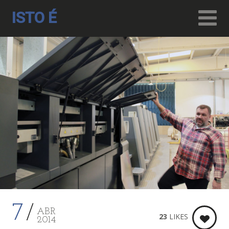
ISTO É
7
ABR
23
LIKES
2014